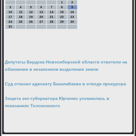
1
2
3
4
5
6
7
8
9
10
11
12
13
14
15
16
17
18
19
20
21
22
23
24
25
26
27
28
29
30
31
Депутаты Бердска Новосибирской области ответили на
обвинение в незаконном выделении земли
Суд отказал адвокату Бишимбаева в отводе прокурора
Защита экс-губернатора Юрченко усомнилась в
показаниях Толоконского