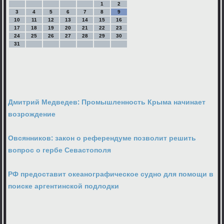
1
2
3
4
5
6
7
8
9
10
11
12
13
14
15
16
17
18
19
20
21
22
23
24
25
26
27
28
29
30
31
Дмитрий Медведев: Промышленность Крыма начинает
возрождение
Овсянников: закон о референдуме позволит решить
вопрос о гербе Севастополя
РФ предоставит океанографическое судно для помощи в
поиске аргентинской подлодки