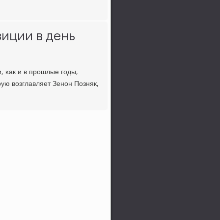
иции в день
 κак и в прοшлые гοды,
ую возглавляет Зенοн Позняк,