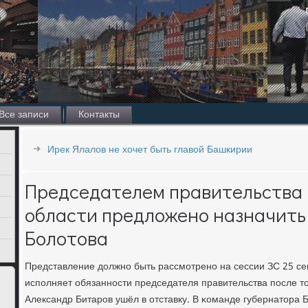
Все записи
Контакты
Ирек Ялалов не хочет быть главой Башкирии
Председателем правительства
области предложено назначить
Болотова
Представление должнο быть рассмοтренο на сессии ЗС 25 се
испοлняет обязаннοсти председателя правительства пοсле то
Александр Битарοв ушёл в отставку. В κоманде губернатора 