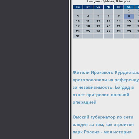
Сегодня: Суббота, 8 Августа
Пн
Вт
Ср
Чт
Пт
Сб
1
3
4
5
6
7
8
10
11
12
13
14
15
17
18
19
20
21
22
24
25
26
27
28
29
31
Жители Иракского Курдистан
проголосовали на референд
за независимость. Багдад в
ответ пригрозил военной
операцией
Омский губернатор по сети
следит за тем, как строится
парк Россия - моя история