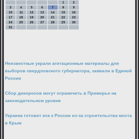
1
2
3
4
5
6
7
8
9
10
11
12
13
14
15
16
17
18
19
20
21
22
23
24
25
26
27
28
29
30
31
Неизвестные украли агитационные материалы для
выборов свердловского губернатора, заявили в Единой
России
Сбор дикоросов могут ограничить в Приморье на
законодательном уровне
Украина готовит иск к России из-за строительства моста
в Крым