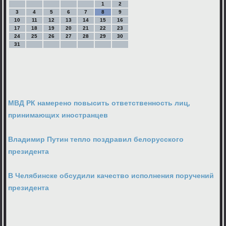
1
2
3
4
5
6
7
8
9
10
11
12
13
14
15
16
17
18
19
20
21
22
23
24
25
26
27
28
29
30
31
МВД РК намерено повысить ответственность лиц,
принимающих иностранцев
Владимир Путин тепло поздравил белорусского
президента
В Челябинске обсудили качество исполнения поручений
президента