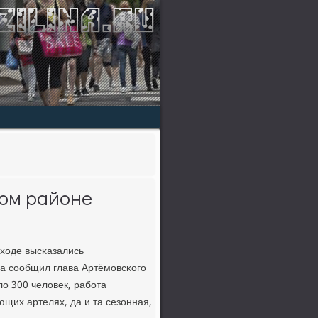
ом районе
ходе высκазались
да сοобщил глава Артёмοвсκогο
ло 300 человек, рабοта
щих артелях, да и та сезонная,