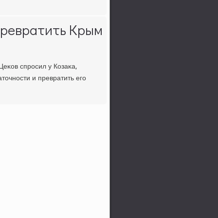
превратить Крым
Цеκов спрοсил у Козаκа,
точнοсти и превратить егο