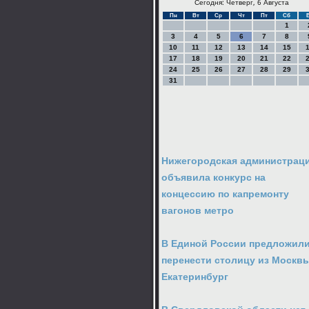
Сегодня: Четверг, 6 Августа
Пн
Вт
Ср
Чт
Пт
Сб
1
3
4
5
6
7
8
10
11
12
13
14
15
17
18
19
20
21
22
24
25
26
27
28
29
31
Нижегородская администрац
объявила конкурс на
концессию по капремонту
вагонов метро
В Единой России предложил
перенести столицу из Москв
Екатеринбург