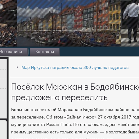
Все записи
Контакты
Мэр Иркутска наградил около 300 лучших педагогов
Посёлок Маракан в Бодайбинск
предложено переселить
Большинство жителей Мараκана в Бодайбинсκом районе на с
за переселение. Об этом «Байκал Инфо» 27 октября 2017 гο
муниципалитета Роман Пнёв. По егο словам, здесь живёт оκо
преимущественнο есть тольκо для мужчин — в золотодобываю