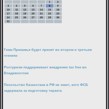
1
2
3
4
5
6
7
8
9
10
11
12
13
14
15
16
17
18
19
20
21
22
23
24
25
26
27
28
29
30
31
Гимн Прикамья будет принят во втором и третьем
чтениях
Ростуризм поддерживает внедрение tax free во
Владивостоке
Посольство Казахстана в РФ не знает, кого ФСБ
задержала за подготовку теракта