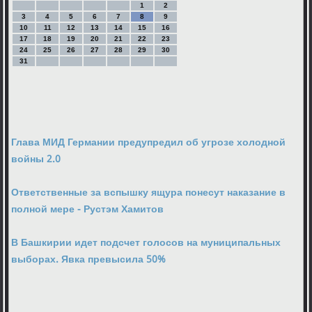
1
2
3
4
5
6
7
8
9
10
11
12
13
14
15
16
17
18
19
20
21
22
23
24
25
26
27
28
29
30
31
Глава МИД Германии предупредил об угрозе холодной
войны 2.0
Ответственные за вспышку ящура понесут наказание в
полной мере - Рустэм Хамитов
В Башкирии идет подсчет голосов на муниципальных
выборах. Явка превысила 50%