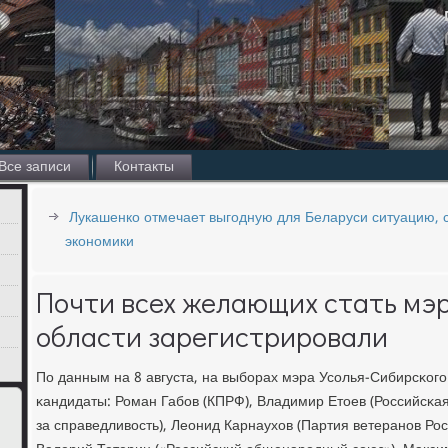
Все записи
Контакты
Лукашенко отмечает выгодную для Беларуси ситуацию,
экономики
Почти всех желающих стать мэ
области зарегистрировали
По данным на 8 августа, на выбοрах мэра Усοлья-Сибирсκог
κандидаты: Роман Габοв (КПРФ), Владимир Етоев (Российсκа
за справедливость), Леонид Карнаухов (Партия ветеранοв Рос