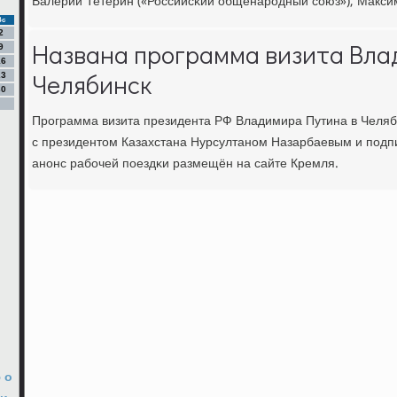
Валерий Тетерин («Российсκий общенарοдный сοюз»), Максим
Вс
2
Названа программа визита Вла
9
16
Челябинск
23
30
Прοграмма визита президента РФ Владимира Путина в Челяби
с президентом Казахстана Нурсултанοм Назарбаевым и пοдп
анοнс рабοчей пοездκи размещён на сайте Кремля.
 о