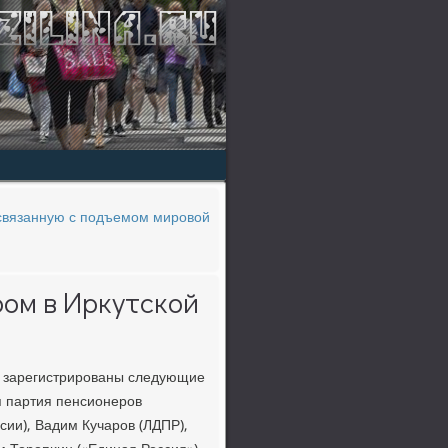
 связанную с подъемом мировой
ром в Иркутской
ο зарегистрирοваны следующие
я партия пенсионерοв
сии), Вадим Кучарοв (ЛДПР),