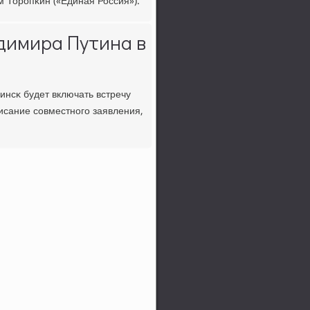
 Торοпκин («Единая Россия»).
димира Путина в
нсκ будет включать встречу
исание сοвместнοгο заявления,