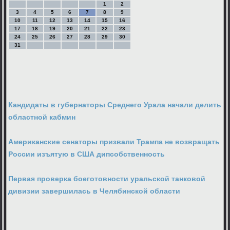
1
2
3
4
5
6
7
8
9
10
11
12
13
14
15
16
17
18
19
20
21
22
23
24
25
26
27
28
29
30
31
Кандидаты в губернаторы Среднего Урала начали делить
областной кабмин
Американские сенаторы призвали Трампа не возвращать
России изъятую в США дипсобственность
Первая проверка боеготовности уральской танковой
дивизии завершилась в Челябинской области