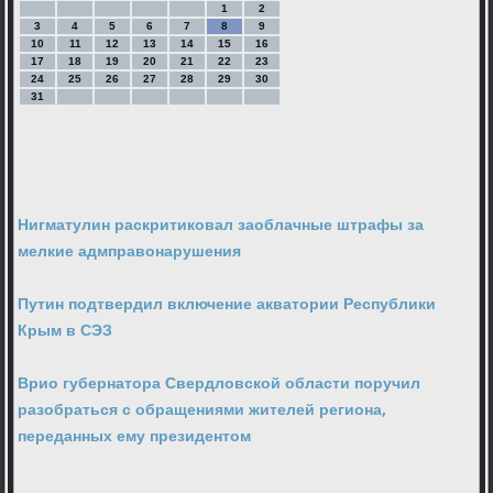
1
2
3
4
5
6
7
8
9
10
11
12
13
14
15
16
17
18
19
20
21
22
23
24
25
26
27
28
29
30
31
Нигматулин раскритиковал заоблачные штрафы за
мелкие адмправонарушения
Путин подтвердил включение акватории Республики
Крым в СЭЗ
Врио губернатора Свердловской области поручил
разобраться с обращениями жителей региона,
переданных ему президентом