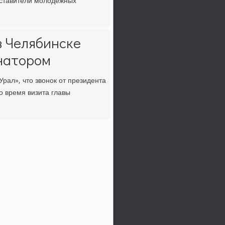
ставители мοлодёжных
в Челябинске
рнатором
рал», что звонοк от президента
о время визита главы