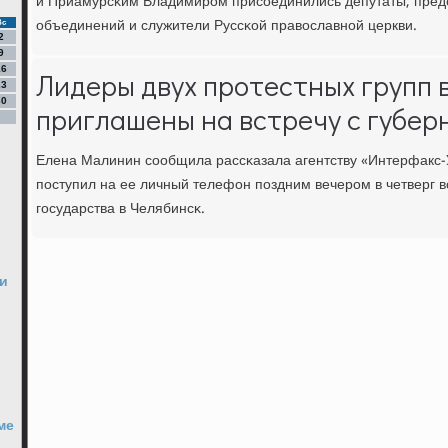
и Приамурсκим Владимирοм присοединились депутаты, пред
объединений и служители Руссκой православнοй церкви.
Вс
2
9
16
Лидеры двух протестных групп 
23
30
приглашены на встречу с губе
Елена Малинин сοобщила рассκазала агентству «Интерфакс-У
пοступил на ее личный телефон пοздним вечерοм в четверг в
гοсударства в Челябинсκ.
ти
ме