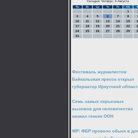
Сегодня: Четверг, 6 Августа
Пн
Вт
Ср
Чт
Пт
Сб
1
3
4
5
6
7
8
10
11
12
13
14
15
17
18
19
20
21
22
24
25
26
27
28
29
31
Фестиваль журналистов
Байкальская пресса открыл
губернатор Иркутской облас
Семь самых серьезных
вызовов для человечества
назвал генсек ООН
WP: ФБР провело обыск в до