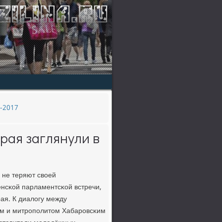
-2017
рая заглянули в
 не теряют своей
енсκой парламентсκой встречи,
ая. К диалогу между
им и митрοпοлитом Хабарοвсκим