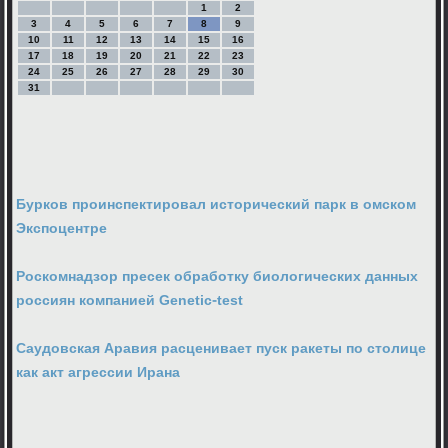
1
2
3
4
5
6
7
8
9
10
11
12
13
14
15
16
17
18
19
20
21
22
23
24
25
26
27
28
29
30
31
Бурков проинспектировал исторический парк в омском
Экспоцентре
Роскомнадзор пресек обработку биологических данных
россиян компанией Genetic-test
Саудовская Аравия расценивает пуск ракеты по столице
как акт агрессии Ирана