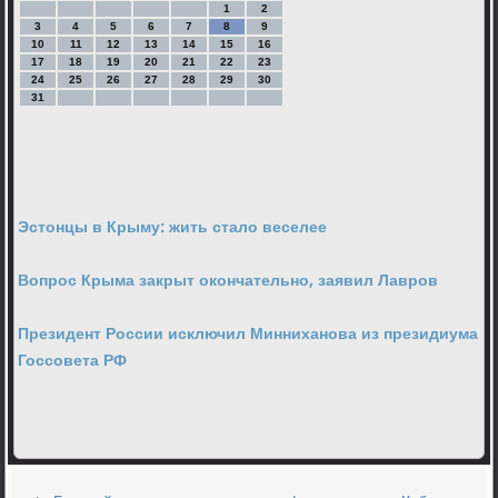
1
2
3
4
5
6
7
8
9
10
11
12
13
14
15
16
17
18
19
20
21
22
23
24
25
26
27
28
29
30
31
Эстонцы в Крыму: жить стало веселее
Вопрос Крыма закрыт окончательно, заявил Лавров
Президент России исключил Минниханова из президиума
Госсовета РФ