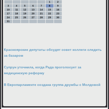
1
2
3
4
5
6
7
8
9
10
11
12
13
14
15
16
17
18
19
20
21
22
23
24
25
26
27
28
29
30
31
Красноярские депутаты обсудят совет коллеги следить
за базаром
Супрун уточнила, когда Рада проголосует за
медицинскую реформу
В Европарламенте создана группа дружбы с Молдовой