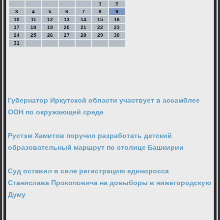
1
2
3
4
5
6
7
8
9
10
11
12
13
14
15
16
17
18
19
20
21
22
23
24
25
26
27
28
29
30
31
Губернатор Иркутской области участвует в ассамблее
ООН по окружающей среде
Рустэм Хамитов поручил разработать детский
образовательный маршрут по столице Башкирии
Суд оставил в силе регистрацию единоросса
Станислава Прокоповича на довыборы в нижегородскую
Думу