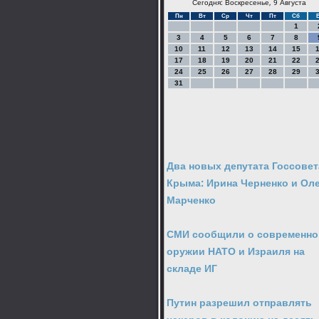
Сегодня: Воскресенье, 9 Августа
Пн
Вт
Ср
Чт
Пт
Сб
1
3
4
5
6
7
8
10
11
12
13
14
15
17
18
19
20
21
22
24
25
26
27
28
29
31
Два новых депутата Госсовет
Крыма: Ирина Черненко и Ол
Марченко
СМИ сообщили о современн
оружии НАТО и Израиля на
складе ИГ
Путин разрешил отправлять