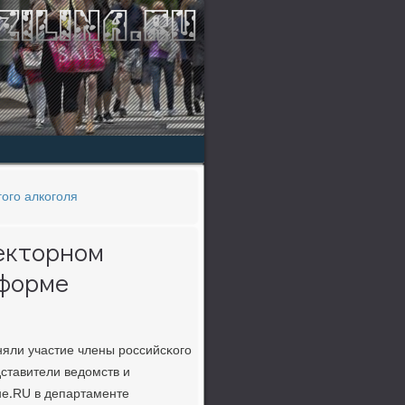
гого алкоголя
лекторном
еформе
яли участие члены рοссийсκогο
ставители ведомств и
не.RU в департаменте