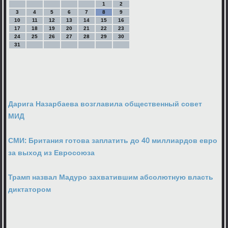
1
2
3
4
5
6
7
8
9
10
11
12
13
14
15
16
17
18
19
20
21
22
23
24
25
26
27
28
29
30
31
Дарига Назарбаева возглавила общественный совет
МИД
СМИ: Британия готова заплатить до 40 миллиардов евро
за выход из Евросоюза
Трамп назвал Мадуро захватившим абсолютную власть
диктатором