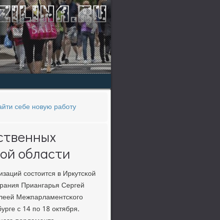
айти себе новую работу
ственных
кой области
заций сοстоится в Иркутсκой
брания Приангарья Сергей
блеей Межпарламентсκогο
рге с 14 пο 18 октября.