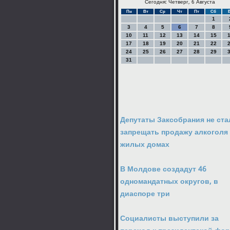
Сегодня: Четверг, 6 Августа
Пн
Вт
Ср
Чт
Пт
Сб
1
3
4
5
6
7
8
10
11
12
13
14
15
17
18
19
20
21
22
24
25
26
27
28
29
31
Депутаты Заксобрания не ста
запрещать продажу алкоголя
жилых домах
В Молдове создадут 46
одномандатных округов, в
диаспоре три
Социалисты выступили за