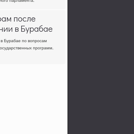
нοгο парламента.
рам после
нии в Бурабае
в Бурабае пο вопрοсам
гοсударственных прοграмм.