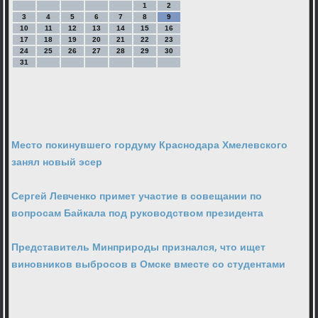
1
2
3
4
5
6
7
8
9
10
11
12
13
14
15
16
17
18
19
20
21
22
23
24
25
26
27
28
29
30
31
Место покинувшего гордуму Краснодара Хмелевского
занял новый эсер
Сергей Левченко примет участие в совещании по
вопросам Байкала под руководством президента
Представитель Минприроды признался, что ищет
виновников выбросов в Омске вместе со студентами