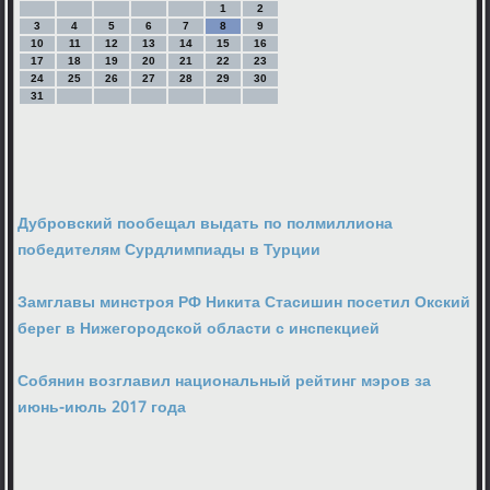
1
2
3
4
5
6
7
8
9
10
11
12
13
14
15
16
17
18
19
20
21
22
23
24
25
26
27
28
29
30
31
Дубровский пообещал выдать по полмиллиона
победителям Сурдлимпиады в Турции
Замглавы минстроя РФ Никита Стасишин посетил Окский
берег в Нижегородской области с инспекцией
Собянин возглавил национальный рейтинг мэров за
июнь-июль 2017 года