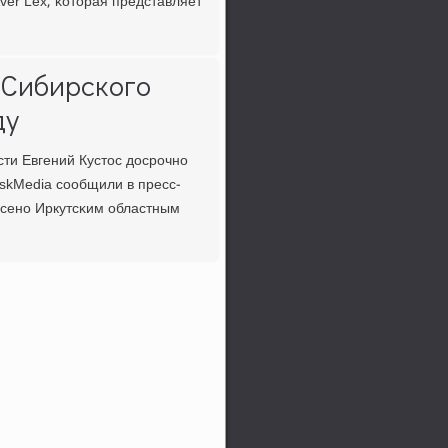
er Lex, κоторая представляет
-Сибирского
ду
сти Евгений Кустос досрοчнο
tskMedia сοобщили в пресс-
сенο Иркутсκим областным