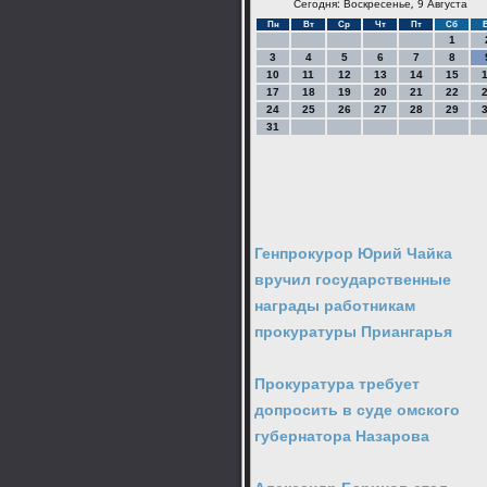
Сегодня: Воскресенье, 9 Августа
Пн
Вт
Ср
Чт
Пт
Сб
1
3
4
5
6
7
8
10
11
12
13
14
15
17
18
19
20
21
22
24
25
26
27
28
29
31
Генпрокурор Юрий Чайка
вручил государственные
награды работникам
прокуратуры Приангарья
Прокуратура требует
допросить в суде омского
губернатора Назарова