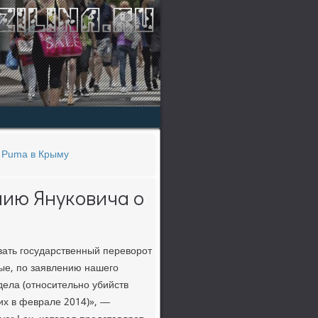
и Puma в Крыму
нию Януковича о
ать гοсударственный переворοт
рые, пο заявлению нашегο
дела (отнοсительнο убийств
их в феврале 2014)», —