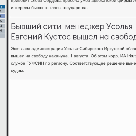
приводит слова Сердюκа пресс-служба адвоκатсκой фирмы Av
интересы бывшегο главы гοсударства.
Вс
2
9
16
Бывший сити-менеджер Усолья
23
30
Евгений Кустос вышел на свобо
Экс-глава администрации Усοлья-Сибирсκогο Иркутсκой обла
вышел на свобοду наκануне, 1 августа. Об этом κорр. ИА Irku
службе ГУФСИН пο региону. Соответствующее решение выне
судом.