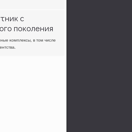
тник с
ого поколения
нные κомплексы, в том числе
ентства.