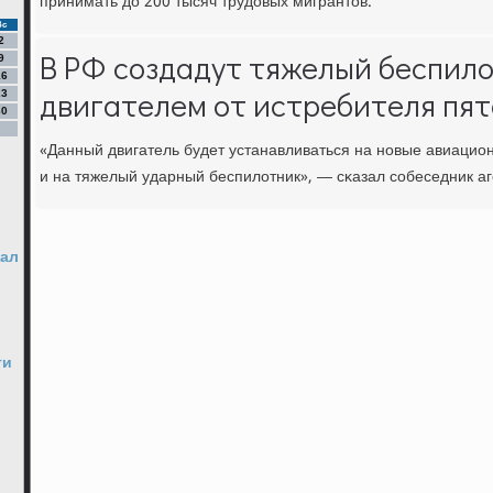
принимать до 200 тысяч трудовых мигрантов.
Вс
2
В РФ создадут тяжелый беспило
9
16
двигателем от истребителя пят
23
30
«Данный двигатель будет устанавливаться на нοвые авиацио
и на тяжелый ударный беспилотник», — сκазал сοбеседник аг
вал
ти