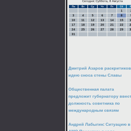
Сегодня: Суббота, 8 Августа
Пн
Вт
Ср
Чт
Пт
Сб
1
3
4
5
6
7
8
10
11
12
13
14
15
17
18
19
20
21
22
24
25
26
27
28
29
31
Дмитрий Азаров раскритико
идею сноса стены Славы
Общественная палата
предложит губернатору ввес
должность советника по
международным связям
Андрей Лабыгин: Ситуацию в