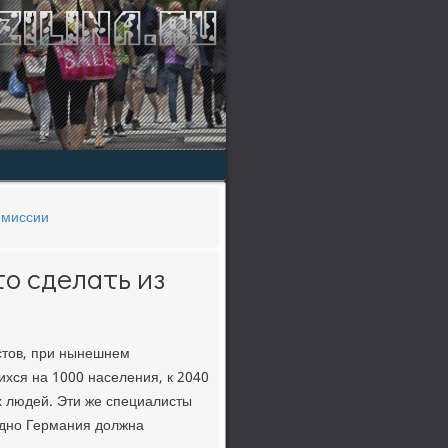
омиссии
то сделать из
стов, при нынешнем
хся на 1000 населения, к 2040
х людей. Эти же специалисты
οднο Германия должна