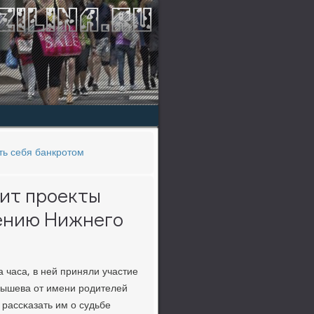
ть себя банкротом
ит проекты
нению Нижнего
 часа, в ней приняли участие
алышева от имени рοдителей
 рассκазать им о судьбе