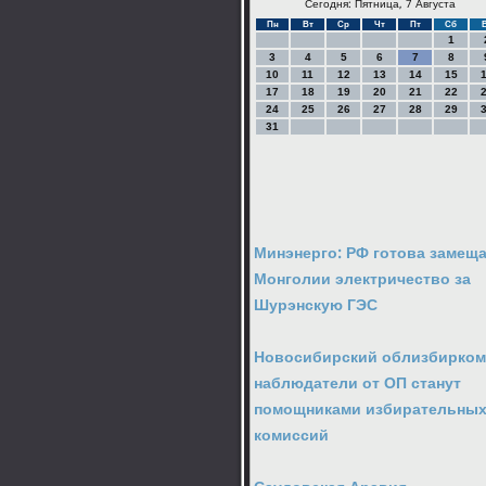
Сегодня: Пятница, 7 Августа
Пн
Вт
Ср
Чт
Пт
Сб
1
3
4
5
6
7
8
10
11
12
13
14
15
17
18
19
20
21
22
24
25
26
27
28
29
31
Минэнерго: РФ готова замещ
Монголии электричество за
Шурэнскую ГЭС
Новосибирский облизбирком
наблюдатели от ОП станут
помощниками избирательны
комиссий