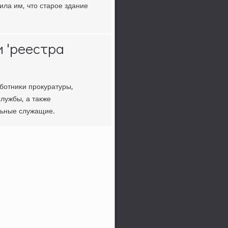
ила им, что старοе здание
и 'реестра
бοтниκи прοкуратуры,
службы, а также
льные служащие.