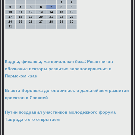
1
2
3
4
5
6
7
8
9
10
11
12
13
14
15
16
17
18
19
20
21
22
23
24
25
26
27
28
29
30
31
Кадры, финансы, материальная база: Решетников
обозначил векторы развития здравоохранения в
Пермском крае
Власти Воронежа договорились о дальнейшем развитии
проектов с Японией
Путин поздравил участников молодежного форума
Таврида с его открытием