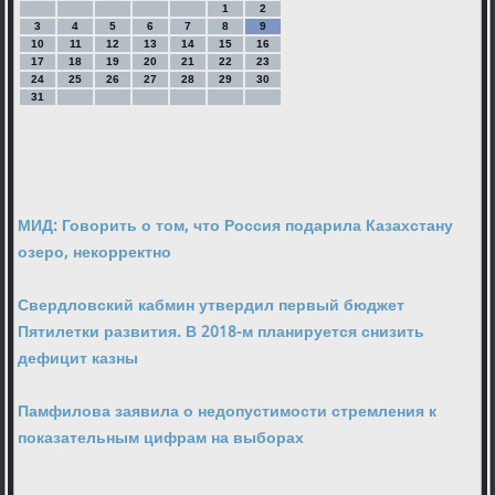
1
2
3
4
5
6
7
8
9
10
11
12
13
14
15
16
17
18
19
20
21
22
23
24
25
26
27
28
29
30
31
МИД: Говорить о том, что Россия подарила Казахстану
озеро, некорректно
Свердловский кабмин утвердил первый бюджет
Пятилетки развития. В 2018-м планируется снизить
дефицит казны
Памфилова заявила о недопустимости стремления к
показательным цифрам на выборах