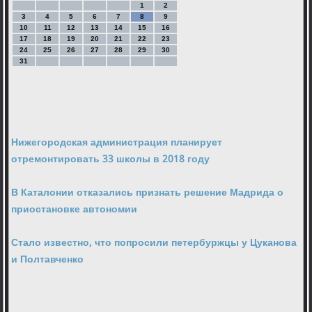
1
2
3
4
5
6
7
8
9
10
11
12
13
14
15
16
17
18
19
20
21
22
23
24
25
26
27
28
29
30
31
Нижегородская администрация планирует
отремонтировать 33 школы в 2018 году
В Каталонии отказались признать решение Мадрида о
приостановке автономии
Стало известно, что попросили петербуржцы у Цуканова
и Полтавченко