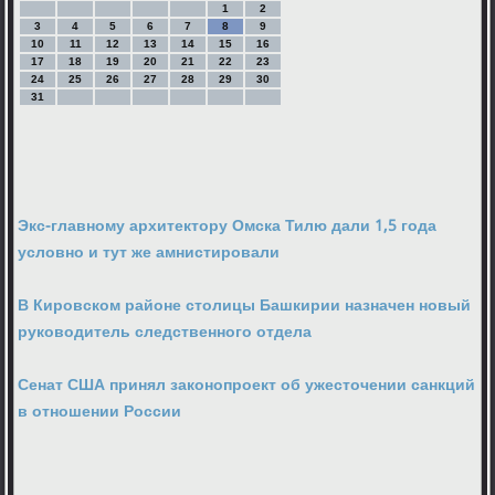
1
2
3
4
5
6
7
8
9
10
11
12
13
14
15
16
17
18
19
20
21
22
23
24
25
26
27
28
29
30
31
Экс-главному архитектору Омска Тилю дали 1,5 года
условно и тут же амнистировали
В Кировском районе столицы Башкирии назначен новый
руководитель следственного отдела
Сенат США принял законопроект об ужесточении санкций
в отношении России