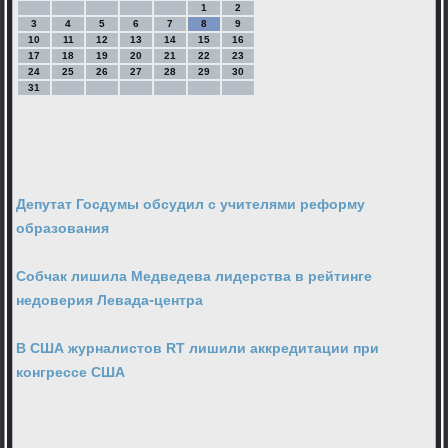
1
2
3
4
5
6
7
8
9
10
11
12
13
14
15
16
17
18
19
20
21
22
23
24
25
26
27
28
29
30
31
Депутат Госдумы обсудил с учителями реформу
образования
Собчак лишила Медведева лидерства в рейтинге
недоверия Левада-центра
В США журналистов RT лишили аккредитации при
конгрессе США