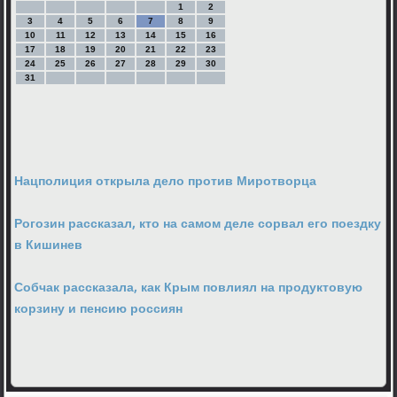
1
2
3
4
5
6
7
8
9
10
11
12
13
14
15
16
17
18
19
20
21
22
23
24
25
26
27
28
29
30
31
Нацполиция открыла дело против Миротворца
Рогозин рассказал, кто на самом деле сорвал его поездку
в Кишинев
Собчак рассказала, как Крым повлиял на продуктовую
корзину и пенсию россиян